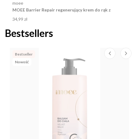
Producent
moee
MOEE Barrier Repair regenerujący krem do rąk z
kwasem hialuronowym 75ml
Cena
34,99 zł
Bestsellers
Bestseller
Nowość