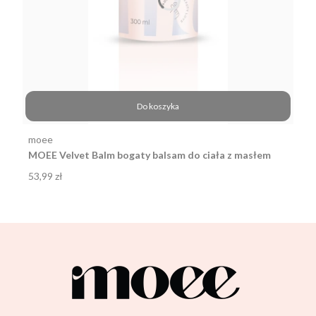
Do koszyka
Producent
moee
MOEE Velvet Balm bogaty balsam do ciała z masłem
shea i kwasem hialuronowym 300ml
Cena
53,99 zł