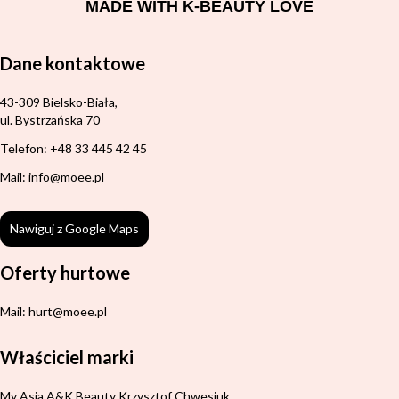
MADE WITH K-BEAUTY LOVE
Dane kontaktowe
Adres:
43-309 Bielsko-Biała,
ul. Bystrzańska 70
Telefon: +48 33 445 42 45
Mail: info@moee.pl
Nawiguj z Google Maps
Oferty hurtowe
Mail: hurt@moee.pl
Właściciel marki
Adres:
My Asia A&K Beauty Krzysztof Chwesiuk