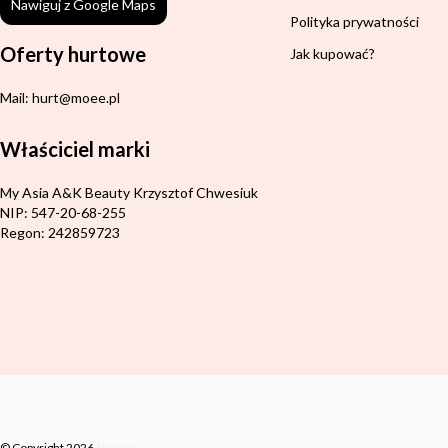
Nawiguj z Google Maps
Polityka prywatności
Oferty hurtowe
Jak kupować?
Mail: hurt@moee.pl
Właściciel marki
Adres:
My Asia A&K Beauty Krzysztof Chwesiuk
NIP: 547-20-68-255
Regon: 242859723
© Copyright 2026
Shoper