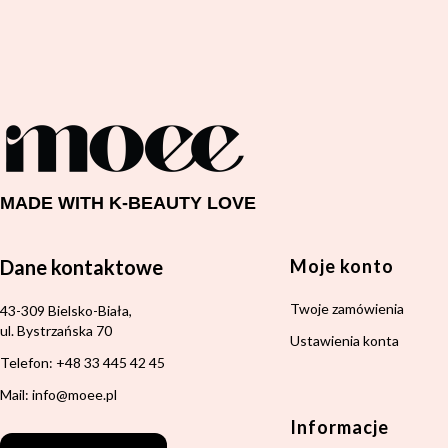
MADE WITH K-BEAUTY LOVE
Linki w
Dane kontaktowe
Moje konto
Twoje zamówienia
Adres:
43-309 Bielsko-Biała,
ul. Bystrzańska 70
Ustawienia konta
Telefon: +48 33 445 42 45
Mail: info@moee.pl
Informacje