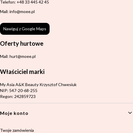
Telefon: +48 33 445 42 45
Mail: info@moee.pl
Nawiguj z Google Maps
Oferty hurtowe
Mail: hurt@moee.pl
Właściciel marki
Adres:
My Asia A&K Beauty Krzysztof Chwesiuk
NIP: 547-20-68-255
Regon: 242859723
Linki w stopce
Moje konto
Twoje zamówienia