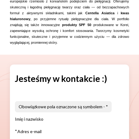
europejskie rzemiosło z koreańskim podejściem do pielęgnacji. Oferujemy
skuteczną i łagodną pielęgnację twarzy oraz ciała — od bezzapachowych
formuł z aktywnymi składnikami, takimi jak
Centella Asiatica
i
kwas
hialuronowy
, po przyjemne rytuały pielęgnacyjne dla ciała. W portfolio
znajdują się także innowacyjne
produkty SPF 50
produkowane w Korei,
zapewniające wysoką ochronę i komfort stosowania. Tworzymy kosmetyki
funkcjonalne, skuteczne i przyjemne w codziennym użyciu — dla zdrowo
wyglądającej, promiennej skóry.
Jesteśmy w kontakcie :)
Obowiązkowe pola oznaczone są symbolem -
*
Imię i nazwisko
*
Adres e-mail