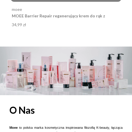
Producent
moee
MOEE Barrier Repair regenerujący krem do rąk z
kwasem hialuronowym 75ml
Cena
34,99 zł
O Nas
Moee
to polska marka kosmetyczna inspirowana filozofią K-beauty, łącząca