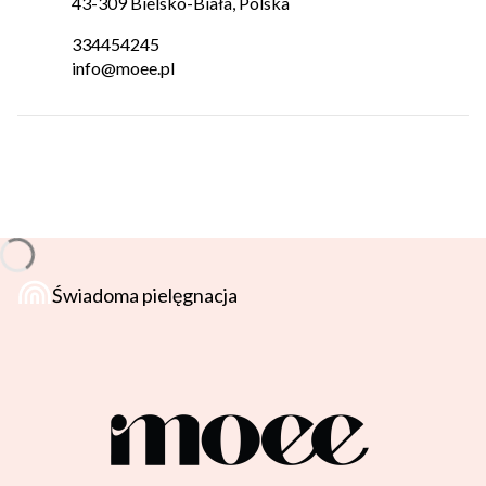
43-309 Bielsko-Biała, Polska
334454245
info@moee.pl
Świadoma pielęgnacja