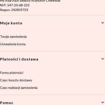
Adres:
My Asia A&K Beauty Krzysztof Chwesiuk
NIP: 547-20-68-255
Regon: 242859723
Linki w stopce
Moje konto
Twoje zamówienia
Ustawienia konta
Płatności i dostawa
Formy płatności
Czas i koszty dostawy
Czas realizacji zamówienia
Pomoc