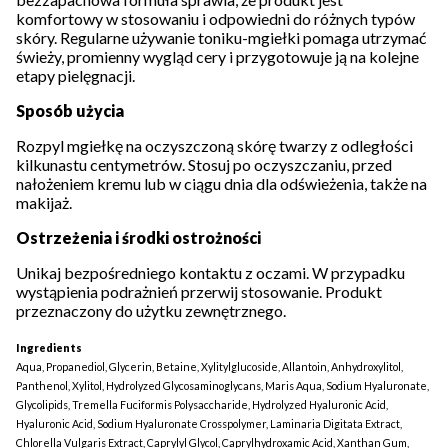
komfortowy w stosowaniu i odpowiedni do różnych typów
skóry. Regularne używanie toniku-mgiełki pomaga utrzymać
świeży, promienny wygląd cery i przygotowuje ją na kolejne
etapy pielęgnacji.
Sposób użycia
Rozpyl mgiełkę na oczyszczoną skórę twarzy z odległości
kilkunastu centymetrów. Stosuj po oczyszczaniu, przed
nałożeniem kremu lub w ciągu dnia dla odświeżenia, także na
makijaż.
Ostrzeżenia i środki ostrożności
Unikaj bezpośredniego kontaktu z oczami. W przypadku
wystąpienia podrażnień przerwij stosowanie. Produkt
przeznaczony do użytku zewnętrznego.
Ingredients
Aqua, Propanediol, Glycerin, Betaine, Xylitylglucoside, Allantoin, Anhydroxylitol,
Panthenol, Xylitol, Hydrolyzed Glycosaminoglycans, Maris Aqua, Sodium Hyaluronate,
Glycolipids, Tremella Fuciformis Polysaccharide, Hydrolyzed Hyaluronic Acid,
Hyaluronic Acid, Sodium Hyaluronate Crosspolymer, Laminaria Digitata Extract,
Chlorella Vulgaris Extract, Caprylyl Glycol, Caprylhydroxamic Acid, Xanthan Gum,