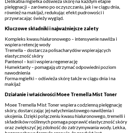
Delikatna mgiełka odświeża skórę na każdym etapie
pielęgnacji – zarówno po oczyszczaniu, jak i w ciągu dnia,
również na makijaż, redukując efekt pudrowości i
przywracając świeży wygląd.
Kluczowe składniki i najważniejsze zalety
Kompleks kwasu hialuronowego – intensywnie nawilża i
wspiera retencję wody
Tremella – dostarcza polisacharydów wspierających
elastyczność skóry
Pantenol – koi i wspiera regenerację
Humektanty – pomagają utrzymać odpowiedni poziom
nawodnienia
Forma mgiełki – odświeża skórę także w ciągu dnia i na
makijaż
Działanie i właściwości Moee Tremella Mist Toner
Moee Tremella Mist Toner wspiera codzienną pielęgnację
skóry, dostarczając jej natychmiastowego nawilżenia i
ukojenia. Dzięki połączeniu kwasu hialuronowego, tremelli i
składników roślinnych pomaga poprawić elastyczność skóry
oraz zwiększyć jej zdolność do zatrzymywania wody. Lekka,
bezzapachowa formuła sprawia, że produkt jest