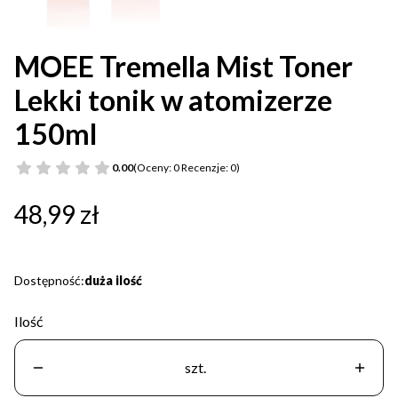
MOEE Tremella Mist Toner
Lekki tonik w atomizerze
150ml
0.00
(Oceny: 0 Recenzje: 0)
Cena
48,99 zł
Dostępność:
duża ilość
Ilość
szt.