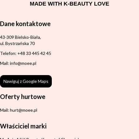
MADE WITH K-BEAUTY LOVE
Dane kontaktowe
Adres:
43-309 Bielsko-Biała,
ul. Bystrzańska 70
Telefon: +48 33 445 42 45
Mail: info@moee.pl
Nawiguj z Google Maps
Oferty hurtowe
Mail: hurt@moee.pl
Właściciel marki