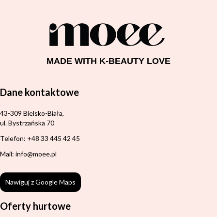
MADE WITH K-BEAUTY LOVE
Dane kontaktowe
Adres:
43-309 Bielsko-Biała,
ul. Bystrzańska 70
Telefon: +48 33 445 42 45
Mail: info@moee.pl
Nawiguj z Google Maps
Oferty hurtowe