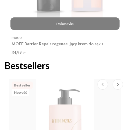
Do koszyka
Producent
moee
MOEE Barrier Repair regenerujący krem do rąk z
kwasem hialuronowym 75ml
Cena
34,99 zł
Bestsellers
Bestseller
Nowość