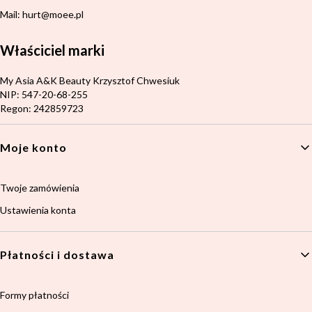
Mail: hurt@moee.pl
Właściciel marki
Adres:
My Asia A&K Beauty Krzysztof Chwesiuk
NIP: 547-20-68-255
Regon: 242859723
Linki w stopce
Moje konto
Twoje zamówienia
Ustawienia konta
Płatności i dostawa
Formy płatności