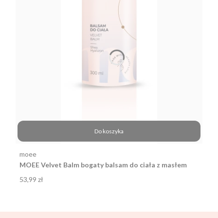
Do koszyka
Producent
moee
MOEE Velvet Balm bogaty balsam do ciała z masłem
shea i kwasem hialuronowym 300ml
Cena
53,99 zł