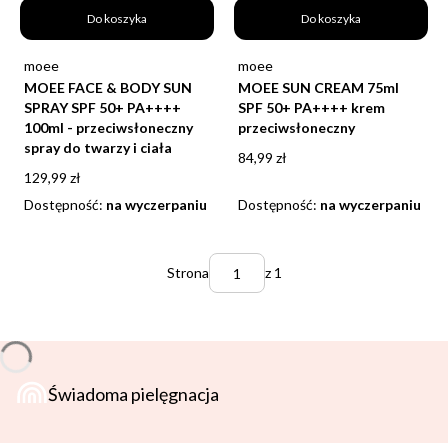
Do koszyka
Do koszyka
Producent
Producent
moee
moee
MOEE FACE & BODY SUN
MOEE SUN CREAM 75ml
SPRAY SPF 50+ PA++++
SPF 50+ PA++++ krem
100ml - przeciwsłoneczny
przeciwsłoneczny
spray do twarzy i ciała
Cena
84,99 zł
Cena
129,99 zł
Dostępność:
na wyczerpaniu
Dostępność:
na wyczerpaniu
Strona
z 1
Świadoma pielęgnacja